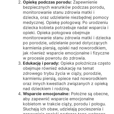
Opiekę podczas porodu:
Zapewnienie
bezpiecznych warunków podczas porodu,
monitorowanie stanu zdrowia matki i
dziecka, oraz udzielanie niezbędnej pomocy
medycznej. Opiekę połogową: Po urodzeniu
dziecka kobieta potrzebuje nadal wsparcia i
opieki. Opieka połogowa obejmuje
monitorowanie stanu zdrowia matki i dziecka
po porodzie, udzielanie porad dotyczących
karmienia piersią, opieki nad noworodkiem,
jak również wsparcie emocjonalne i fizyczne
w procesie powrotu do zdrowia.
Edukację i porady:
Opieka położnicza często
obejmuje również edukację na temat
zdrowego trybu życia w ciąży, porodzie,
karmieniu piersią, opiece nad noworodkiem
oraz innych kwestiach związanych z opieką
nad dzieckiem i rodziną.
Wsparcie emocjonalne:
Położne są obecne,
aby zapewnić wsparcie emocjonalne
kobietom w trakcie ciąży, porodu i połogu.
Słuchają ich obaw, udzielają pocieszenia i
zapewniają spokój podczas tego ważnego