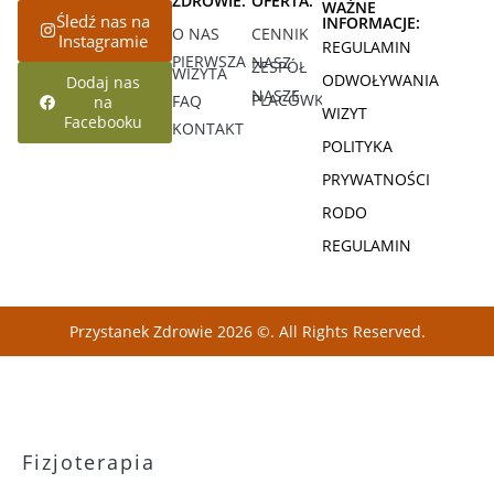
ZDROWIE:
OFERTA:
WAŻNE
Śledź nas na
INFORMACJE:
O NAS
CENNIK
Instagramie
REGULAMIN
PIERWSZA
NASZ
ZESPÓŁ
WIZYTA
ODWOŁYWANIA
Dodaj nas
NASZE
PLACÓWKI
FAQ
na
WIZYT
Facebooku
KONTAKT
POLITYKA
PRYWATNOŚCI
RODO
REGULAMIN
Przystanek Zdrowie 2026 ©. All Rights Reserved.
Fizjoterapia