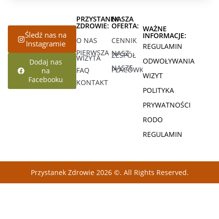
PRZYSTANEK
NASZA
ZDROWIE:
OFERTA:
WAŻNE
Śledź nas na
INFORMACJE:
O NAS
CENNIK
Instagramie
REGULAMIN
PIERWSZA
NASZ
ZESPÓŁ
WIZYTA
ODWOŁYWANIA
Dodaj nas
NASZE
PLACÓWKI
FAQ
na
WIZYT
Facebooku
KONTAKT
POLITYKA
PRYWATNOŚCI
RODO
REGULAMIN
Przystanek Zdrowie 2026 ©. All Rights Reserved.