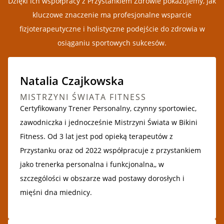
Dzięki ich współpracy z Przystankiem Zdrowie pokazujemy, jak
kluczowe znaczenie ma profesjonalne wsparcie
fizjoterapeutyczne i holistyczne podejście do zdrowia w
osiąganiu sportowych sukcesów.
Natalia Czajkowska
MISTRZYNI ŚWIATA FITNESS
Certyfikowany Trener Personalny, czynny sportowiec,
zawodniczka i jednocześnie Mistrzyni Świata w Bikini
Fitness. Od 3 lat jest pod opieką terapeutów z
Przystanku oraz od 2022 współpracuje z przystankiem
jako trenerka personalna i funkcjonalna,, w
szczególości w obszarze wad postawy dorosłych i
mięśni dna miednicy.