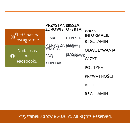
PRZYSTANEK
NASZA
ZDROWIE:
OFERTA:
WAŻNE
Śledź nas na
INFORMACJE:
O NAS
CENNIK
Instagramie
REGULAMIN
PIERWSZA
NASZ
ZESPÓŁ
WIZYTA
ODWOŁYWANIA
Dodaj nas
NASZE
PLACÓWKI
FAQ
na
WIZYT
Facebooku
KONTAKT
POLITYKA
PRYWATNOŚCI
RODO
REGULAMIN
Przystanek Zdrowie 2026 ©. All Rights Reserved.