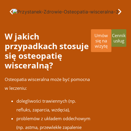
W jakich
Umów
Cennik
się na
usług
przypadkach stosuje
wizytę
się osteopatię
wisceralną?
Osteopatia wisceralna może być pomocna
w leczeniu:
dolegliwości trawiennych (np.
refluks, zaparcia, wzdęcia),
problemów z układem oddechowym
(np. astma, przewlekłe zapalenie