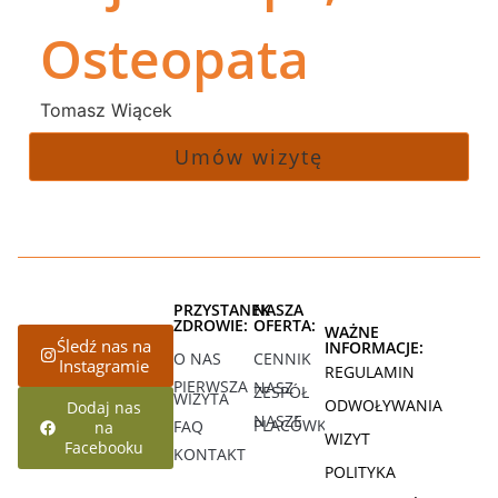
Osteopata
Tomasz Wiącek
Umów wizytę
PRZYSTANEK
NASZA
ZDROWIE:
OFERTA:
WAŻNE
Śledź nas na
INFORMACJE:
O NAS
CENNIK
Instagramie
REGULAMIN
PIERWSZA
NASZ
ZESPÓŁ
WIZYTA
ODWOŁYWANIA
Dodaj nas
NASZE
PLACÓWKI
FAQ
na
WIZYT
Facebooku
KONTAKT
POLITYKA