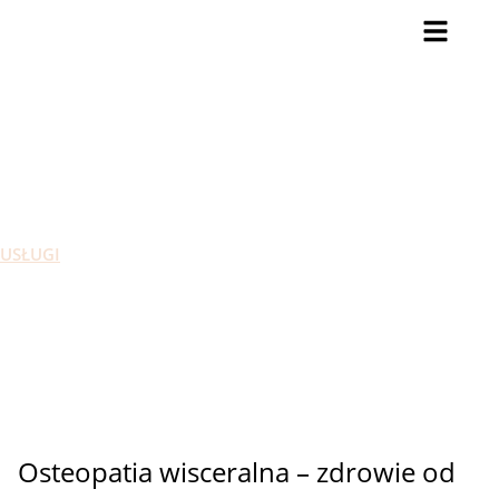
OSTEOPATIA WISCERALNA
USŁUGI
OSTEOPATIA WISCERALNA
Osteopatia wisceralna – zdrowie od