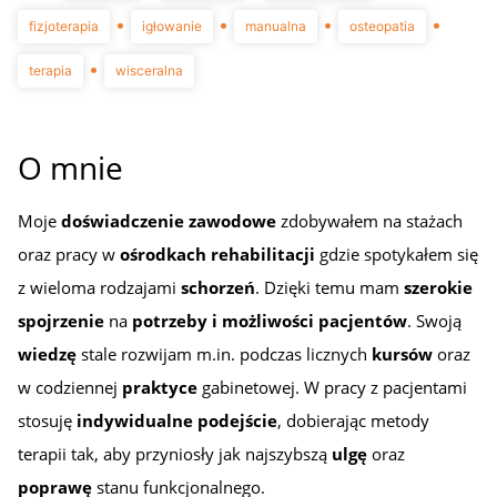
•
•
•
•
fizjoterapia
igłowanie
manualna
osteopatia
•
terapia
wisceralna
O mnie
Moje
doświadczenie
zawodowe
zdobywałem na stażach
oraz pracy w
ośrodkach rehabilitacji
gdzie spotykałem się
z wieloma rodzajami
schorzeń
. Dzięki temu mam
szerokie
spojrzenie
na
potrzeby i możliwości pacjentów
. Swoją
wiedzę
stale rozwijam m.in. podczas licznych
kursów
oraz
w codziennej
praktyce
gabinetowej. W pracy z pacjentami
stosuję
indywidualne podejście
, dobierając metody
terapii tak, aby przyniosły jak najszybszą
ulgę
oraz
poprawę
stanu funkcjonalnego.