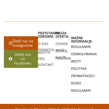
PRZYSTANEK
NASZA
ZDROWIE:
OFERTA:
WAŻNE
Śledź nas na
INFORMACJE:
O NAS
CENNIK
Instagramie
REGULAMIN
PIERWSZA
NASZ
ZESPÓŁ
WIZYTA
ODWOŁYWANIA
Dodaj nas
NASZE
PLACÓWKI
FAQ
na
WIZYT
Facebooku
KONTAKT
POLITYKA
PRYWATNOŚCI
RODO
REGULAMIN