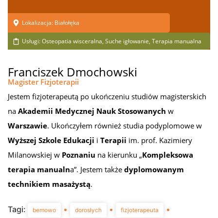
Lokalizacja:
Białołęka
Usługi:
Osteopatia wisceralna
,
Suche igłowanie
,
Terapia manualna
Franciszek Dmochowski
Magister Fizjoterapii
Jestem fizjoterapeutą po ukończeniu studiów magisterskich
na
Akademii Medycznej Nauk Stosowanych
w
Warszawie
. Ukończyłem również studia podyplomowe w
Wyższej Szkole Edukacji
i
Terapii
im. prof. Kazimiery
Milanowskiej w
Poznaniu
na kierunku „
Kompleksowa
terapia manualn
a”. Jestem także
dyplomowanym
technikiem masażystą
.
Tagi:
•
•
•
bemowo
dorosłych
fizjoterapeuta