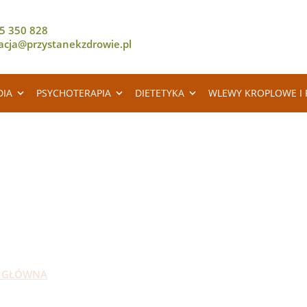
5 350 828
racja@przystanekzdrowie.pl
DIA
PSYCHOTERAPIA
DIETETYKA
WLEWY KROPLOWE I 
RZYSTANEK ZDROW
 GŁÓWNA
USŁUGI