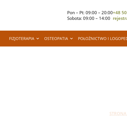
Pon – Pt: 09:00 – 20:00
+48 50
Sobota: 09:00 – 14:00
rejest
FIZJOTERAPIA
OSTEOPATIA
POŁOŻNICTWO I LOGOPE
P
STRONA