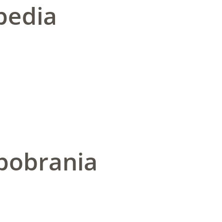
pedia
pobrania