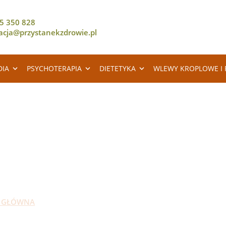
5 350 828
racja@przystanekzdrowie.pl
DIA
PSYCHOTERAPIA
DIETETYKA
WLEWY KROPLOWE I 
RZYSTANEK ZDROW
 GŁÓWNA
USŁUGI