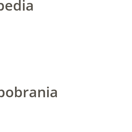
pedia
pobrania