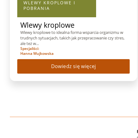
WLEWY KROPLOWE I
POBRANIA
Wlewy kroplowe
Wlewy kroplowe to idealna forma wsparcia organizmu w
trudnych sytuacjach, takich jak przepracowanie czy stres,
ale też w...
Specjaliści:
Hanna Wujkowska
Dowiedz się więcej