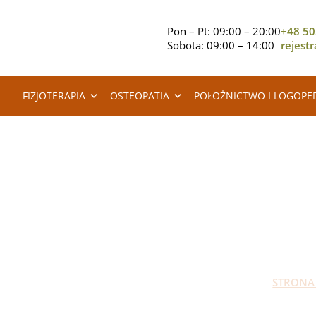
Pon – Pt: 09:00 – 20:00
+48 50
Sobota: 09:00 – 14:00
rejest
FIZJOTERAPIA
OSTEOPATIA
POŁOŻNICTWO I LOGOPE
P
STRONA