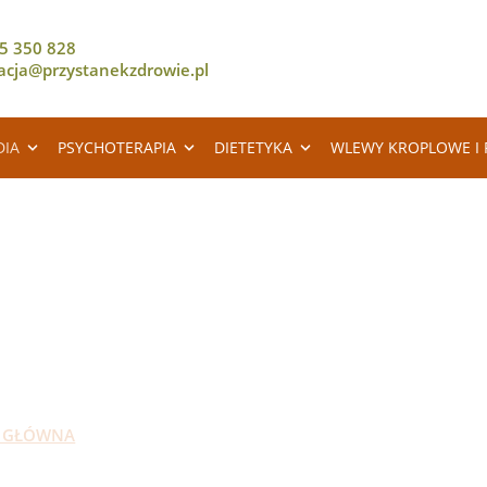
5 350 828
racja@przystanekzdrowie.pl
DIA
PSYCHOTERAPIA
DIETETYKA
WLEWY KROPLOWE I 
RZYSTANEK ZDROW
 GŁÓWNA
USŁUGI