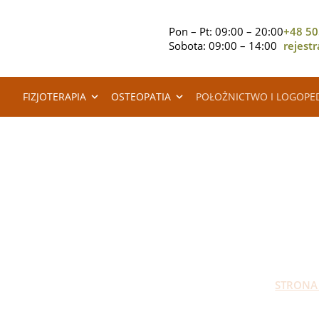
Pon – Pt: 09:00 – 20:00
+48 50
Sobota: 09:00 – 14:00
rejest
FIZJOTERAPIA
OSTEOPATIA
POŁOŻNICTWO I LOGOPE
P
STRONA