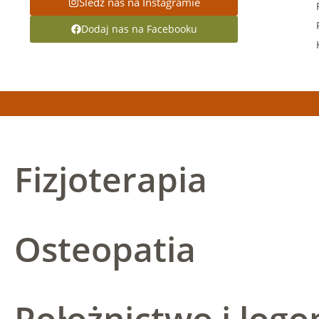
Śledź nas na Instagramie
Dodaj nas na Facebooku
Fizjoterapia
Osteopatia
Położnictwo i logo