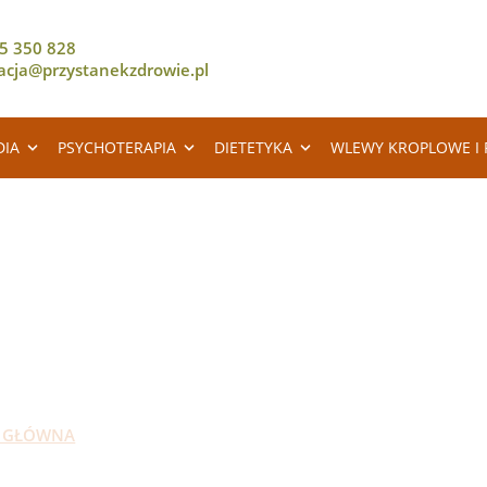
5 350 828
racja@przystanekzdrowie.pl
DIA
PSYCHOTERAPIA
DIETETYKA
WLEWY KROPLOWE I 
RZYSTANEK ZDROW
 GŁÓWNA
USŁUGI