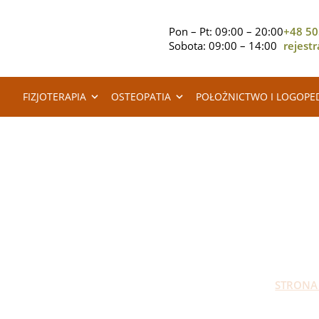
Pon – Pt: 09:00 – 20:00
+48 50
Sobota: 09:00 – 14:00
rejest
FIZJOTERAPIA
OSTEOPATIA
POŁOŻNICTWO I LOGOPE
P
STRONA