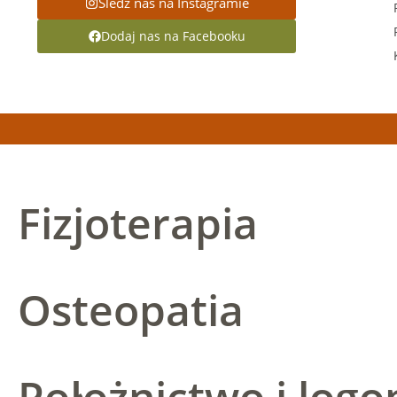
Śledź nas na Instagramie
Dodaj nas na Facebooku
Fizjoterapia
Osteopatia
Położnictwo i logo