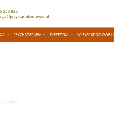
5 350 828
racja@przystanekzdrowie.pl
DIA
PSYCHOTERAPIA
DIETETYKA
WLEWY KROPLOWE I 
OSTEOPATIA
 GŁÓWNA
OSTEOPATIA