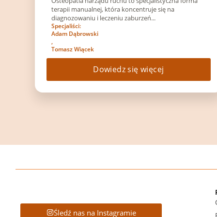
Osteopatia narządu ruchu to specjalistyczna forma
terapii manualnej, która koncentruje się na
diagnozowaniu i leczeniu zaburzeń...
Specjaliści:
Adam Dąbrowski
,
Tomasz Wiącek
Dowiedz się więcej
Śledź nas na Instagramie