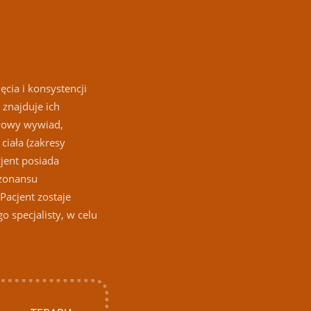
cia i konsystencji
znajduje ich
ółowy wywiad,
ciała (zakresy
cjent posiada
ezonansu
Pacjent zostaje
o specjalisty, w celu