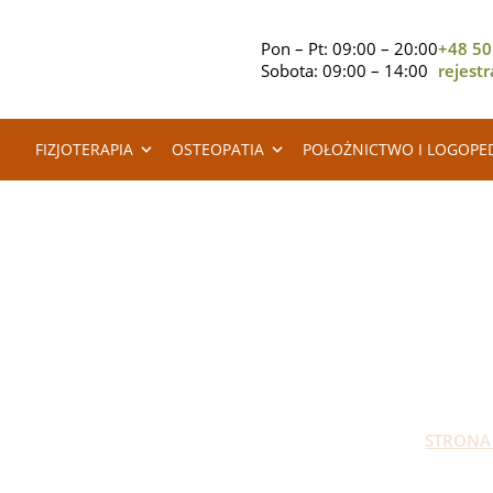
Pon – Pt: 09:00 – 20:00
+48 50
Sobota: 09:00 – 14:00
rejest
FIZJOTERAPIA
OSTEOPATIA
POŁOŻNICTWO I LOGOPE
STRONA