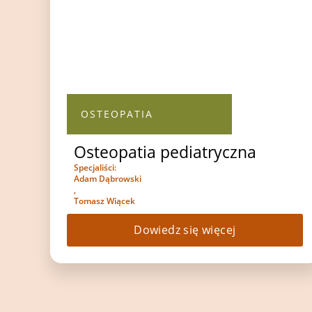
OSTEOPATIA
Osteopatia pediatryczna
Specjaliści:
Adam Dąbrowski
,
Tomasz Wiącek
Dowiedz się więcej