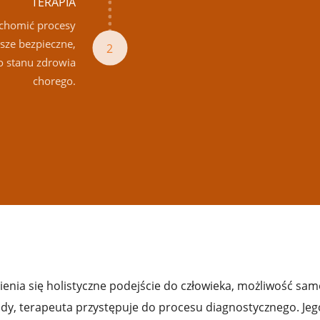
TERAPIA
chomić procesy
sze bezpieczne,
2
o stanu zdrowia
chorego.
a się holistyczne podejście do człowieka, możliwość samore
sady, terapeuta przystępuje do procesu diagnostycznego. Je