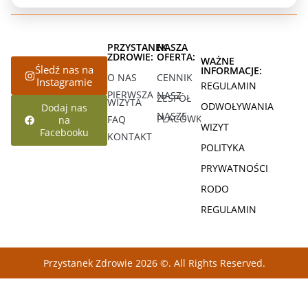
PRZYSTANEK
NASZA
ZDROWIE:
OFERTA:
WAŻNE
Śledź nas na
INFORMACJE:
O NAS
CENNIK
Instagramie
REGULAMIN
PIERWSZA
NASZ
ZESPÓŁ
WIZYTA
ODWOŁYWANIA
Dodaj nas
NASZE
PLACÓWKI
FAQ
na
WIZYT
Facebooku
KONTAKT
POLITYKA
PRYWATNOŚCI
RODO
REGULAMIN
Przystanek Zdrowie 2026 ©. All Rights Reserved.