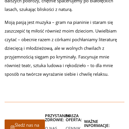
dalszych podróży, chętnie spacerujemy po białołęckich
lasach, szukając bliskości z naturą.
Moją pasją jest muzyka – gram na pianinie i staram się
zaszczepić tę miłość również moim dzieciom. Uwielbiam
czytać – obecnie razem z córkami pochłaniamy literaturę
dziecięcą i młodzieżową, ale w wolnych chwilach z
przyjemnością sięgam po kryminały. Fascynuje mnie
również teatr, sztuka ludowa i rękodzieło – to dla mnie
sposób na twórcze wyrażanie siebie i chwilę relaksu.
PRZYSTANEK
NASZA
ZDROWIE:
OFERTA:
WAŻNE
Śledź nas na
INFORMACJE:
O NAS
CENNIK