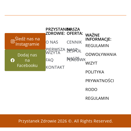
PRZYSTANEK
NASZA
ZDROWIE:
OFERTA:
WAŻNE
Śledź nas na
INFORMACJE:
O NAS
CENNIK
Instagramie
REGULAMIN
PIERWSZA
NASZ
ZESPÓŁ
WIZYTA
ODWOŁYWANIA
Dodaj nas
NASZE
PLACÓWKI
FAQ
na
WIZYT
Facebooku
KONTAKT
POLITYKA
PRYWATNOŚCI
RODO
REGULAMIN
Przystanek Zdrowie 2026 ©. All Rights Reserved.