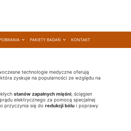
POBRANIA
PAKIETY BADAŃ
KONTAKT
woczesne technologie medyczne oferują
 która zyskuje na popularności ze względu na
ekłych
stanów zapalnych mięśni
, ścięgien
 prądu elektrycznego za pomocą specjalnej
co przyczynia się do
redukcji bólu
i poprawy