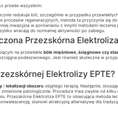
to przede wszystkim:
ecznie redukuje ból, szczególnie w przypadku przewlekłyc
e procesów regeneracyjnych, metoda ta przyczynia się d
mniej inwazyjna w porównaniu z innymi metodami leczenia 
 szybko wracają do normalnej aktywności po zabiegu.
czona Przezskórna Elektroliz
rpiącym na przewlekłe
bóle mięśniowe, ścięgnowe czy st
ie rozcięgna podeszwowego. Jest również skuteczna w prz
zezskórnej Elektrolizy EPTE?
y
i
lokalizacji obszaru
objętego terapią. Następnie, stosując
zmienione patologicznie. Procedura trwa zwykle od kilku 
u. Przezskórna Elektroliza EPTE to obiecująca metoda lec
onwalescencję, stanowi atrakcyjną alternatywę dla tradycy