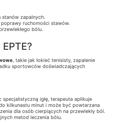
h stanów zapalnych.
o poprawy ruchomości stawów.
przewlekłego bólu.
a EPTE?
awowe
, takie jak łokieć tenisisty, zapalenie
ypadku sportowców doświadczających
 specjalistyczną igłę, terapeuta aplikuje
do kilkunastu minut i może być powtarzana
zenia dla osób cierpiących na przewlekły ból.
jnych metod leczenia bólu.