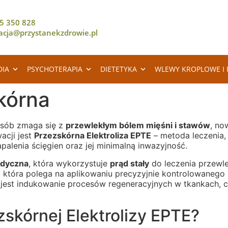
5 350 828
racja@przystanekzdrowie.pl
DIA
PSYCHOTERAPIA
DIETETYKA
WLEWY KROPLOWE I 
skórna
 osób zmaga się z
przewlekłym bólem mięśni i stawów
, no
acji jest
Przezskórna Elektroliza EPTE
– metoda leczenia,
palenia ścięgien oraz jej minimalną inwazyjność.
edyczna
, która wykorzystuje
prąd stały
do leczenia przewl
, która polega na aplikowaniu precyzyjnie kontrolowanego
 jest indukowanie procesów regeneracyjnych w tkankach, 
zskórnej Elektrolizy EPTE?