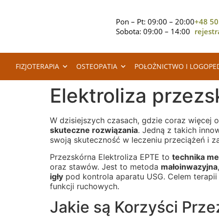
Pon – Pt: 09:00 – 20:00
+48 50
Sobota: 09:00 – 14:00
rejest
FIZJOTERAPIA
OSTEOPATIA
POŁOŻNICTWO I LOGOPE
Elektroliza przez
W dzisiejszych czasach, gdzie coraz więcej
skuteczne rozwiązania
. Jedną z takich innow
swoją skuteczność w leczeniu przeciążeń i za
Przezskórna Elektroliza EPTE to
technika m
oraz stawów. Jest to metoda
małoinwazyjna
igły
pod kontrola aparatu USG. Celem terapii
funkcji ruchowych.
Jakie są Korzyści Prze