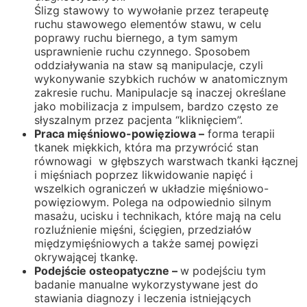
Ślizg stawowy to wywołanie przez terapeutę
ruchu stawowego elementów stawu, w celu
poprawy ruchu biernego, a tym samym
usprawnienie ruchu czynnego. Sposobem
oddziaływania na staw są manipulacje, czyli
wykonywanie szybkich ruchów w anatomicznym
zakresie ruchu. Manipulacje są inaczej określane
jako mobilizacja z impulsem, bardzo często ze
słyszalnym przez pacjenta “kliknięciem”.
Praca mięśniowo-powięziowa –
forma terapii
tkanek miękkich, która ma przywrócić stan
równowagi w głębszych warstwach tkanki łącznej
i mięśniach poprzez likwidowanie napięć i
wszelkich ograniczeń w układzie mięśniowo-
powięziowym. Polega na odpowiednio silnym
masażu, ucisku i technikach, które mają na celu
rozluźnienie mięśni, ścięgien, przedziałów
międzymięśniowych a także samej powięzi
okrywającej tkankę.
Podejście osteopatyczne –
w podejściu tym
badanie manualne wykorzystywane jest do
stawiania diagnozy i leczenia istniejących