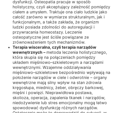
dysfunkcji. Osteopatia pracuje w sposób
holistyczny, czyli akceptujący zależność pomiędzy
ciałem a umysłem. Traktuje ona ciało ludzkie jako
całość zarówno w wymiarze strukturalnym, jak i
funkcjonalnym, a także zakłada, że organizm
ludzki posiada zdolności do autoregulacji i
przywracania homeostazy. Leczenie
osteopatyczne jest ściśle powiązane ze
zrównoważeniem tych mechanizmów.
Terapia wisceralna, czyli terapia narządów
wewnętrznych –
metoda leczenia holistycznego,
która skupia się na połączeniach pomiędzy
układem mięśniowo–szkieletowym a narządami
wewnętrznymi. Wzajemne oddziaływania
mięśniowo–szkieletowe bezpośrednio wpływają na
położenie narządów w ciele i odwrotnie – organy
wewnętrzne mają silny wpływ na stan zdrowia
kręgosłupa, miednicy, żeber, obręczy barkowej,
mięśni i powięzi. Nieprawidłowa postawa,
skolioza, operacja, zapalenia tkanek i narządów,
niedożywienie lub stres emocjonalny mogą łatwo
spowodować dysfunkcję różnych narządów.
Ostatecznie może to doprowadzić do sytuacji, w