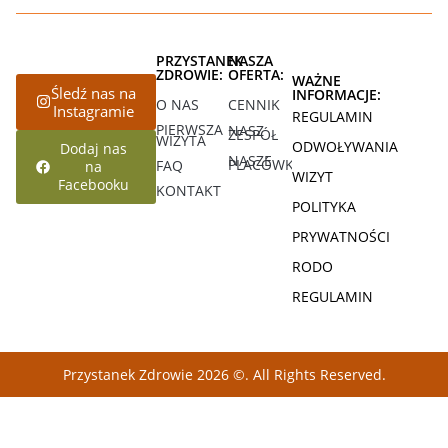
PRZYSTANEK
NASZA
ZDROWIE:
OFERTA:
WAŻNE
Śledź nas na
INFORMACJE:
O NAS
CENNIK
Instagramie
REGULAMIN
PIERWSZA
NASZ
ZESPÓŁ
WIZYTA
ODWOŁYWANIA
Dodaj nas
NASZE
PLACÓWKI
FAQ
na
WIZYT
Facebooku
KONTAKT
POLITYKA
PRYWATNOŚCI
RODO
REGULAMIN
Przystanek Zdrowie 2026 ©. All Rights Reserved.