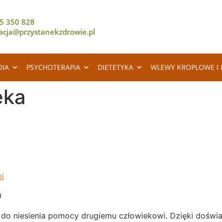
5 350 828
racja@przystanekzdrowie.pl
DIA
PSYCHOTERAPIA
DIETETYKA
WLEWY KROPLOWE I 
ęka
l
0
i do niesienia pomocy drugiemu człowiekowi. Dzięki doświ