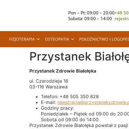
Pon – Pt: 09:00 – 20:00
+48 50
Sobota: 09:00 – 14:00
rejest
FIZJOTERAPIA
OSTEOPATIA
POŁOŻNICTWO I LOGOPE
Przystanek Białoł
Przystanek Zdrowie Białołęka
ul. Czarodzieja 16
03-116 Warszawa
Telefon: +48 505 350 828
E-mail:
rejestracja@przystanekzdrowie.p
Godziny pracy:
Poniedziałek – Piątek od 09:00 do 20:0
Sobota od 09:00 do 14:00
Przystanek Zdrowie Białołęka powstał z pasj