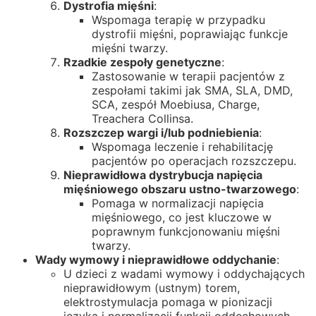
Dystrofia mięśni
:
Wspomaga terapię w przypadku
dystrofii mięśni, poprawiając funkcje
mięśni twarzy.
Rzadkie zespoły genetyczne
:
Zastosowanie w terapii pacjentów z
zespołami takimi jak SMA, SLA, DMD,
SCA, zespół Moebiusa, Charge,
Treachera Collinsa.
Rozszczep wargi i/lub podniebienia
:
Wspomaga leczenie i rehabilitację
pacjentów po operacjach rozszczepu.
Nieprawidłowa dystrybucja napięcia
mięśniowego obszaru ustno-twarzowego
:
Pomaga w normalizacji napięcia
mięśniowego, co jest kluczowe w
poprawnym funkcjonowaniu mięśni
twarzy.
Wady wymowy i nieprawidłowe oddychanie
:
U dzieci z wadami wymowy i oddychających
nieprawidłowym (ustnym) torem,
elektrostymulacja pomaga w pionizacji
języka i normalizacji funkcji oddechowych.