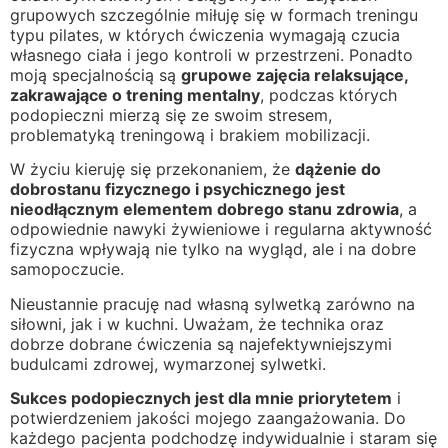
grupowych szczególnie miłuję się w formach treningu
typu pilates, w których ćwiczenia wymagają czucia
własnego ciała i jego kontroli w przestrzeni. Ponadto
moją specjalnością są
grupowe zajęcia relaksujące,
zakrawające o trening mentalny
, podczas których
podopieczni mierzą się ze swoim stresem,
problematyką treningową i brakiem mobilizacji.
W życiu kieruję się przekonaniem, że
dążenie do
dobrostanu fizycznego i psychicznego jest
nieodłącznym elementem dobrego stanu zdrowia
, a
odpowiednie nawyki żywieniowe i regularna aktywność
fizyczna wpływają nie tylko na wygląd, ale i na dobre
samopoczucie.
Nieustannie pracuję nad własną sylwetką zarówno na
siłowni, jak i w kuchni. Uważam, że technika oraz
dobrze dobrane ćwiczenia są najefektywniejszymi
budulcami zdrowej, wymarzonej sylwetki.
Sukces podopiecznych jest dla mnie priorytetem
i
potwierdzeniem jakości mojego zaangażowania. Do
każdego pacjenta podchodzę indywidualnie i staram się