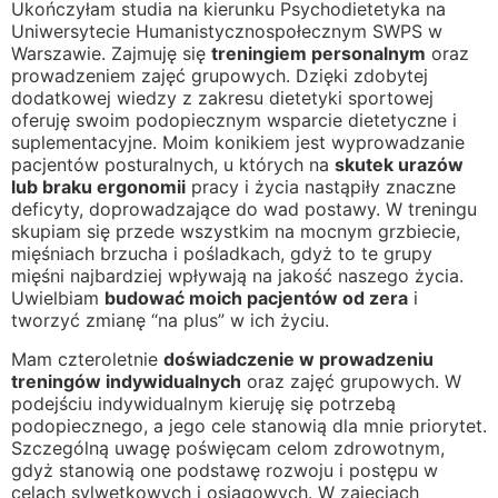
Ukończyłam studia na kierunku Psychodietetyka na
Uniwersytecie Humanistycznospołecznym SWPS w
Warszawie. Zajmuję się
treningiem personalnym
oraz
prowadzeniem zajęć grupowych. Dzięki zdobytej
dodatkowej wiedzy z zakresu dietetyki sportowej
oferuję swoim podopiecznym wsparcie dietetyczne i
suplementacyjne. Moim konikiem jest wyprowadzanie
pacjentów posturalnych, u których na
skutek urazów
lub braku ergonomii
pracy i życia nastąpiły znaczne
deficyty, doprowadzające do wad postawy. W treningu
skupiam się przede wszystkim na mocnym grzbiecie,
mięśniach brzucha i pośladkach, gdyż to te grupy
mięśni najbardziej wpływają na jakość naszego życia.
Uwielbiam
budować moich pacjentów od zera
i
tworzyć zmianę “na plus” w ich życiu.
Mam czteroletnie
doświadczenie w prowadzeniu
treningów indywidualnych
oraz zajęć grupowych. W
podejściu indywidualnym kieruję się potrzebą
podopiecznego, a jego cele stanowią dla mnie priorytet.
Szczególną uwagę poświęcam celom zdrowotnym,
gdyż stanowią one podstawę rozwoju i postępu w
celach sylwetkowych i osiągowych. W zajęciach